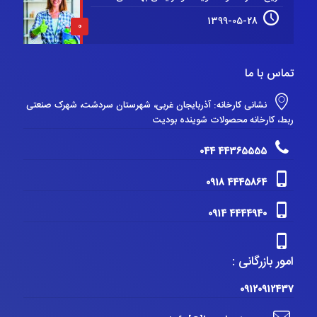
1399-05-28
0
تماس با ما
نشانی کارخانه: آذربایجان غربی، شهرستان سردشت، شهرک صنعتی
ربط، کارخانه محصولات شوینده بودیت
44365555 044
4445864 0918
4444940 0914
امور بازرگانی :
09120912437