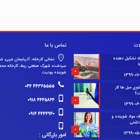
ات
تماس با ما
اد تشکیل دهنده
نشانی کارخانه: آذربایجان غربی، ش
ا
سردشت، شهرک صنعتی ربط، کارخانه مح
0
شوینده بودیت
1399-07
44365555 044
وی مبل ها کار
ت؟
4445864 0918
0
1399-06
4444940 0914
ف مواد شوینده و
داشتی
0
1399-05
امور بازرگانی :