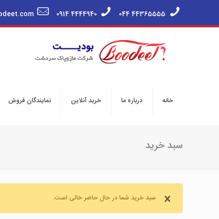
odeet.com
0914 4444940
044 44365555
خانه
درباره ما
خرید آنلاین
نمایندگان فروش
سبد خرید
سبد خرید شما در حال حاضر خالی است.