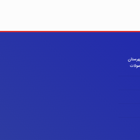
هرستان
صولات